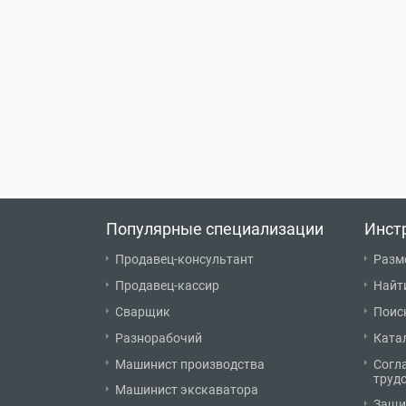
Популярные специализации
Инст
Продавец-консультант
Разм
Продавец-кассир
Найт
Сварщик
Поис
Разнорабочий
Ката
Машинист производства
Согл
труд
Машинист экскаватора
Защи