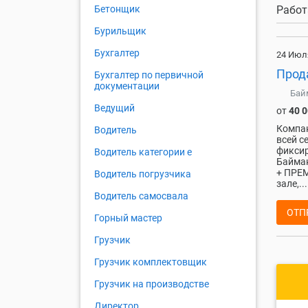
Работ
Бетонщик
Бурильщик
Бухгалтер
24 Июл
Прод
Бухгалтер по первичной
документации
Бай
Ведущий
от
40 
Компан
Водитель
всей с
фиксир
Водитель категории е
Баймак
+ ПРЕМ
Водитель погрузчика
зале,...
Водитель самосвала
ОТП
Горный мастер
Грузчик
Грузчик комплектовщик
Грузчик на производстве
Директор