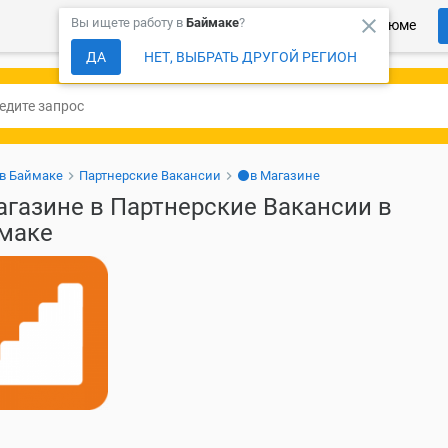
close
Вы ищете работу в
Баймаке
?
Более 150 000 компаний ждут Ваше резюме
ДА
НЕТ, ВЫБРАТЬ ДРУГОЙ РЕГИОН
 в Баймаке
Партнерские Вакансии
⚫в Магазине
агазине в Партнерские Вакансии в
маке