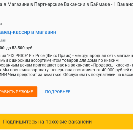
а в Магазине в Партнерские Вакансии в Баймаке - 1 Вакан
я
авец-кассир в магазин
мак
000
до
53 500
руб.
ия "FIX PRICE" Fix Price (Фикс Прайс) - международная сеть магази
емьи с широким ассортиментом товаров для дома по низким
ованным ценам приглашает вас на вакансию «Продавец - кассир» в
 Мы повысили зарплату : теперь она составляет от 40 000 рублей в
ИИ Чем предстоит заниматься: Обслуживать покупателей на кассе
РАВИТЬ РЕЗЮМЕ
ПОДРОБНЕЕ
Подпишитесь на похожие вакансии