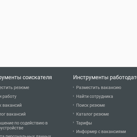
рументы соискателя
Инструменты работодат
естить резюме
Разместить вакансию
и работу
Найти сотрудника
к вакансий
Поиск резюме
лог вакансий
Каталог резюме
ашение по содействию в
Тарифы
оустройстве
Информер с вакансиями
та персональных данных