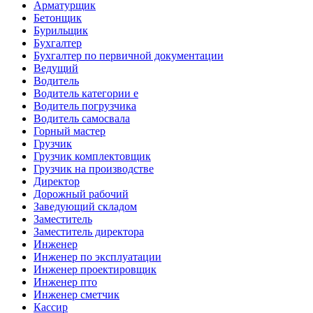
Арматурщик
Бетонщик
Бурильщик
Бухгалтер
Бухгалтер по первичной документации
Ведущий
Водитель
Водитель категории е
Водитель погрузчика
Водитель самосвала
Горный мастер
Грузчик
Грузчик комплектовщик
Грузчик на производстве
Директор
Дорожный рабочий
Заведующий складом
Заместитель
Заместитель директора
Инженер
Инженер по эксплуатации
Инженер проектировщик
Инженер пто
Инженер сметчик
Кассир