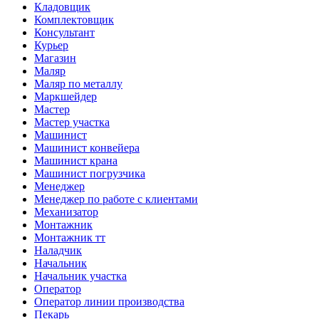
Кладовщик
Комплектовщик
Консультант
Курьер
Магазин
Маляр
Маляр по металлу
Маркшейдер
Мастер
Мастер участка
Машинист
Машинист конвейера
Машинист крана
Машинист погрузчика
Менеджер
Менеджер по работе с клиентами
Механизатор
Монтажник
Монтажник тт
Наладчик
Начальник
Начальник участка
Оператор
Оператор линии производства
Пекарь