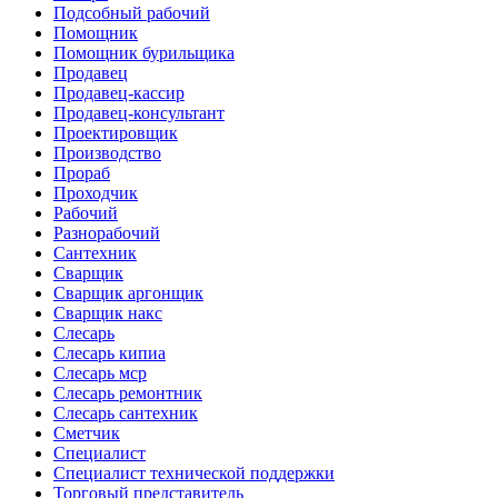
Подсобный рабочий
Помощник
Помощник бурильщика
Продавец
Продавец-кассир
Продавец-консультант
Проектировщик
Производство
Прораб
Проходчик
Рабочий
Разнорабочий
Сантехник
Сварщик
Сварщик аргонщик
Сварщик накс
Слесарь
Слесарь кипиа
Слесарь мср
Слесарь ремонтник
Слесарь сантехник
Сметчик
Специалист
Специалист технической поддержки
Торговый представитель