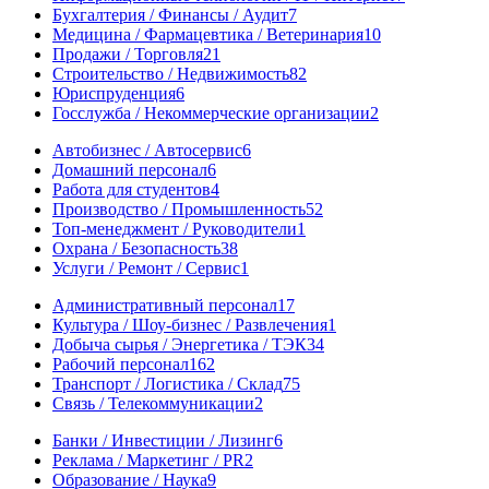
Бухгалтерия / Финансы / Аудит
7
Медицина / Фармацевтика / Ветеринария
10
Продажи / Торговля
21
Строительство / Недвижимость
82
Юриспруденция
6
Госслужба / Некоммерческие организации
2
Автобизнес / Автосервис
6
Домашний персонал
6
Работа для студентов
4
Производство / Промышленность
52
Топ-менеджмент / Руководители
1
Охрана / Безопасность
38
Услуги / Ремонт / Сервис
1
Административный персонал
17
Культура / Шоу-бизнес / Развлечения
1
Добыча сырья / Энергетика / ТЭК
34
Рабочий персонал
162
Транспорт / Логистика / Склад
75
Связь / Телекоммуникации
2
Банки / Инвестиции / Лизинг
6
Реклама / Маркетинг / PR
2
Образование / Наука
9