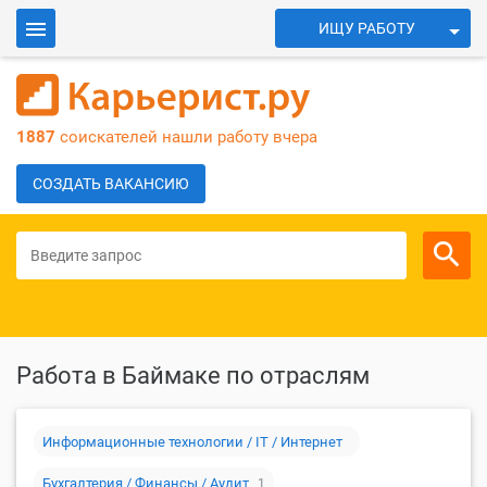
ИЩУ РАБОТУ
ИЩУ СОТРУДНИКОВ
Войти
1887
соискателей нашли работу вчера
Для работодателей
СОЗДАТЬ ВАКАНСИЮ
Работа в Баймаке по отраслям
Информационные технологии / IT / Интернет
Бухгалтерия / Финансы / Аудит
1