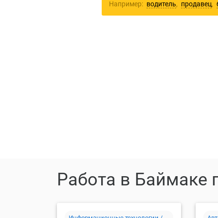
Например:
водитель
,
продавец
,
Ра
Работа в Баймаке 
Информационные технологии /
Авт