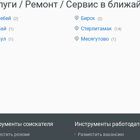
луги / Ремонт / Сервис в ближа
лебей
Бирск
(2)
(2)
бай
Стерлитамак
(1)
(14)
аул
Месягутово
(1)
(1)
рументы соискателя
Инструменты работодат
естить резюме
Разместить вакансию