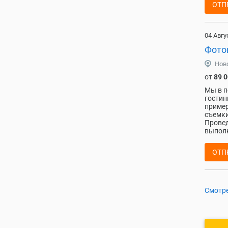
ОТП
04 Авгу
Фото
Нов
от
89 
Мы в п
гостин
пример
съемки
Провед
выполн
ОТП
Смотре