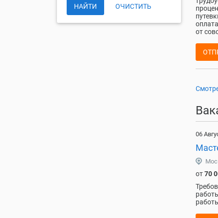
трудоу
НАЙТИ
ОЧИСТИТЬ
процен
путевк
оплата
от сов
ОТП
Смотре
Вак
06 Авгу
Маст
Мос
от
70 
Требов
работы
работы