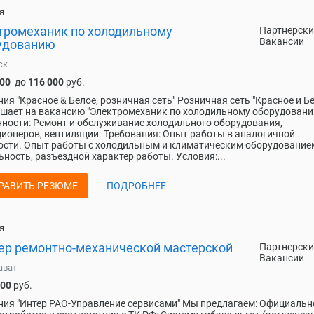
я
тромеханик по холодильному
Партнерски
Вакансии
удованию
ск
000
до
116 000
руб.
ия "Красное & Белое, розничная сеть" Розничная сеть "Красное и Б
шает на вакансию "Электромеханик по холодильному оборудовани
ности: Ремонт и обслуживание холодильного оборудования,
ионеров, вентиляции. Требования: Опыт работы в аналогичной
сти. Опыт работы с холодильным и климатическим оборудование
ность, разъездной характер работы. Условия:...
РАВИТЬ РЕЗЮМЕ
ПОДРОБНЕЕ
я
ер ремонтно-механической мастерской
Партнерски
Вакансии
ават
600
руб.
ия "Интер РАО-Управление сервисами" Мы предлагаем: Официальн