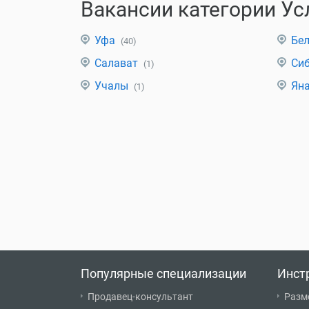
Вакансии категории Ус
Уфа
Бе
(40)
Салават
Си
(1)
Учалы
Ян
(1)
Популярные специализации
Инст
Продавец-консультант
Разм