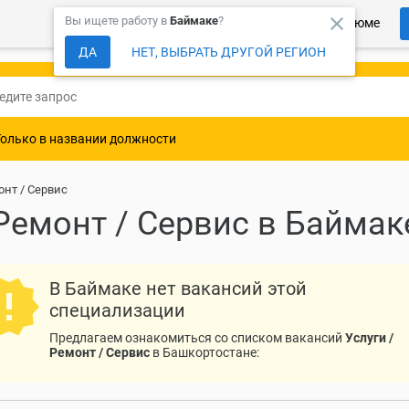
close
Вы ищете работу в
Баймаке
?
Более 150 000 компаний ждут Ваше резюме
ДА
НЕТ, ВЫБРАТЬ ДРУГОЙ РЕГИОН
Только в названии должности
онт / Сервис
 Ремонт / Сервис в Баймак
В Баймаке нет вакансий этой
специализации
Предлагаем ознакомиться со списком вакансий
Услуги /
Ремонт / Сервис
в Башкортостане: