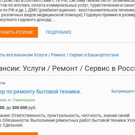
стройство в соответствии с ТК РФ; Систему гибких льгот (компенса
тов по ипотеке, оплата коммунальных услуг, туристические и сана
и по РФ и др.); ДМС (реабилитационно - восстановительное лечение
 различных видов медицинской помощи); Годовую премию в разме
окупного годового дохода;...
РАВИТЬ РЕЗЮМЕ
ПОДРОБНЕЕ
ть все вакансии Услуги / Ремонт / Сервис в Башкортостане
ансии: Услуги / Ремонт / Сервис в Рос
ста
ер по ремонту бытовой техники.
Бытремцент
ква,
м. Павелецкая
000
до
300 000
руб.
ания: Ответственность, пунктуальность, честность, знание своей
.Обязанности: Выполнение ремонтных работ бытовой техники.Ус
: Сдельная.