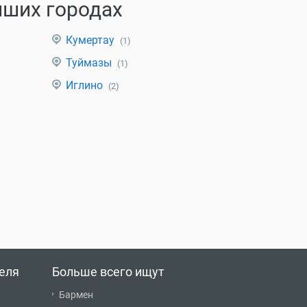
йших городах
Кумертау
(1)
Туймазы
(1)
Иглино
(2)
еля
Больше всего ищут
Бармен