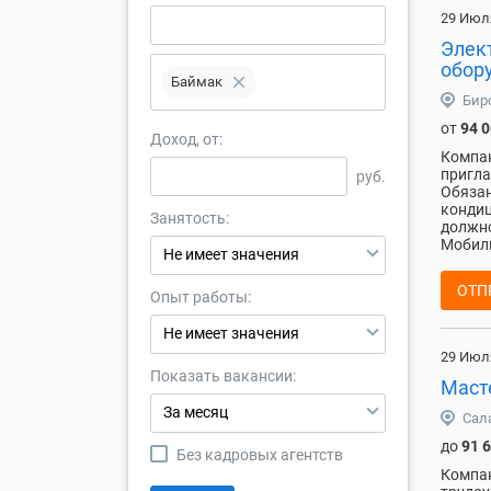
29 Июл
Элек
обор
close
Баймак
Бир
от
94 
Доход, от:
Компан
пригла
руб.
Обязан
кондиц
Занятость:
должно
Мобиль
Не имеет значения
ОТП
Опыт работы:
Не имеет значения
29 Июл
Показать вакансии:
Маст
За месяц
Сал
до
91 
Без кадровых агентств
Компан